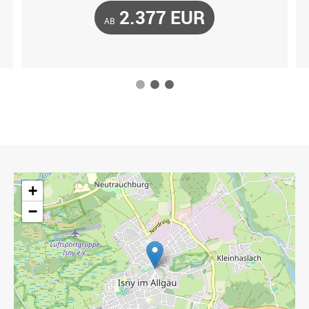
2.377 EUR
AB
1
2
3
+
−