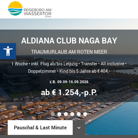
ALDIANA CLUB NAGA BAY
Werkzeugleiste öffnen
TRAUMURLAUB AM ROTEN MEER
1 Woche • inkl. Flug ab/bis Leipzig • Transfer • All inclusive •
Doppelzimmer • Kind bis 5 Jahre ab € 404,-
z.B. 09.09-16.09.2026
ab € 1.254,-p.P.
1
2
3
4
5
6
Pauschal & Last Minute