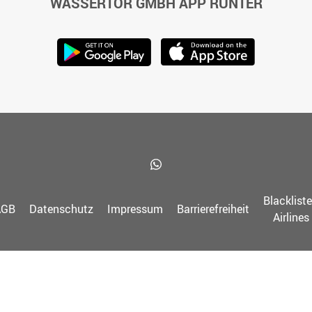
WASSERTOR GMBH APP RUNTER
Blacklist
AGB
Datenschutz
Impressum
Barrierefreiheit
Airlines